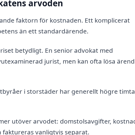
katens arvoden
ande faktorn för kostnaden. Ett komplicerat
petens än ett standardärende.
iset betydligt. En senior advokat med
yutexaminerad jurist, men kan ofta lösa ären
atbyråer i storstäder har generellt högre timt
mer utöver arvodet: domstolsavgifter, kostna
faktureras vanligtvis separat.