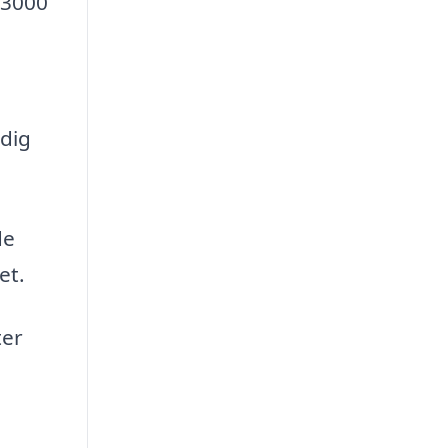
-3000
dig
de
et.
ter