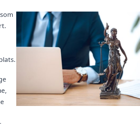
t som
rt.
lats.
ge
me,
re
r