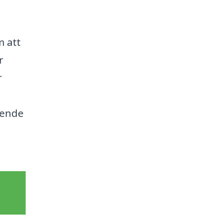
 att
r
r
rende