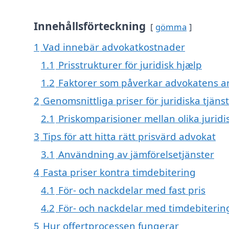
Innehållsförteckning
gömma
1
Vad innebär advokatkostnader
1.1
Prisstrukturer för juridisk hjælp
1.2
Faktorer som påverkar advokatens 
2
Genomsnittliga priser för juridiska tjäns
2.1
Priskomparisioner mellan olika jurid
3
Tips för att hitta rätt prisvärd advokat
3.1
Användning av jämförelsetjänster
4
Fasta priser kontra timdebitering
4.1
För- och nackdelar med fast pris
4.2
För- och nackdelar med timdebiterin
5
Hur offertprocessen fungerar