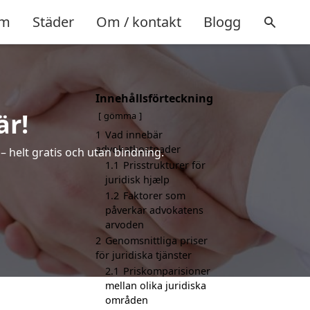
m
Städer
Om / kontakt
Blogg
Innehållsförteckning
är!
gömma
1
Vad innebär
advokatkostnader
 – helt gratis och utan bindning.
1.1
Prisstrukturer för
juridisk hjælp
1.2
Faktorer som
påverkar advokatens
arvoden
2
Genomsnittliga priser
för juridiska tjänster
2.1
Priskomparisioner
mellan olika juridiska
områden