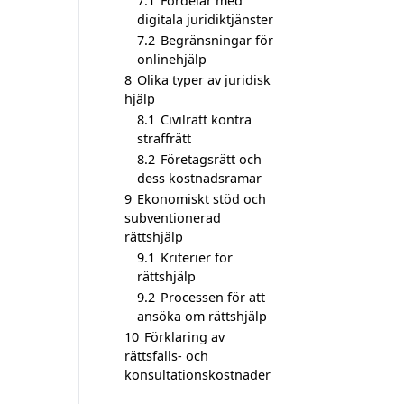
7.1
Fördelar med
digitala juridiktjänster
7.2
Begränsningar för
onlinehjälp
8
Olika typer av juridisk
hjälp
8.1
Civilrätt kontra
straffrätt
8.2
Företagsrätt och
dess kostnadsramar
9
Ekonomiskt stöd och
subventionerad
rättshjälp
9.1
Kriterier för
rättshjälp
9.2
Processen för att
ansöka om rättshjälp
10
Förklaring av
rättsfalls- och
konsultationskostnader