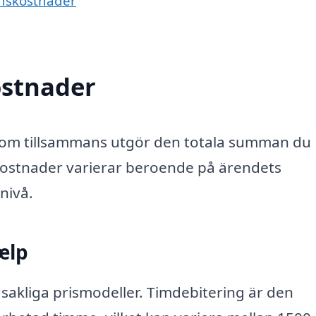
ionskostnader
ostnader
som tillsammans utgör den totala summan du
 kostnader varierar beroende på ärendets
nivå.
ælp
sakliga prismodeller. Timdebitering är den