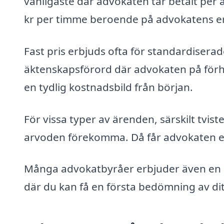
vanligaste där advokaten tar betalt per 
kr per timme beroende på advokatens er
Fast pris erbjuds ofta för standardisera
äktenskapsförord där advokaten på förh
en tydlig kostnadsbild från början.
För vissa typer av ärenden, särskilt tvi
arvoden förekomma. Då får advokaten en
Många advokatbyråer erbjuder även en ko
där du kan få en första bedömning av di