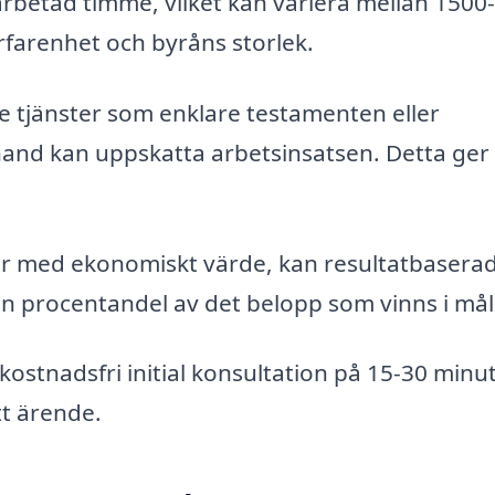
arbetad timme, vilket kan variera mellan 1500
farenhet och byråns storlek.
de tjänster som enklare testamenten eller
and kan uppskatta arbetsinsatsen. Detta ger 
ster med ekonomiskt värde, kan resultatbasera
 procentandel av det belopp som vinns i mål
stnadsfri initial konsultation på 15-30 minu
tt ärende.