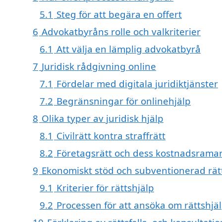
5.1
Steg för att begära en offert
6
Advokatbyråns rolle och valkriterier
6.1
Att välja en lämplig advokatbyrå
7
Juridisk rådgivning online
7.1
Fördelar med digitala juridiktjänster
7.2
Begränsningar för onlinehjälp
8
Olika typer av juridisk hjälp
8.1
Civilrätt kontra straffrätt
8.2
Företagsrätt och dess kostnadsrama
9
Ekonomiskt stöd och subventionerad rät
9.1
Kriterier för rättshjälp
9.2
Processen för att ansöka om rättshjä