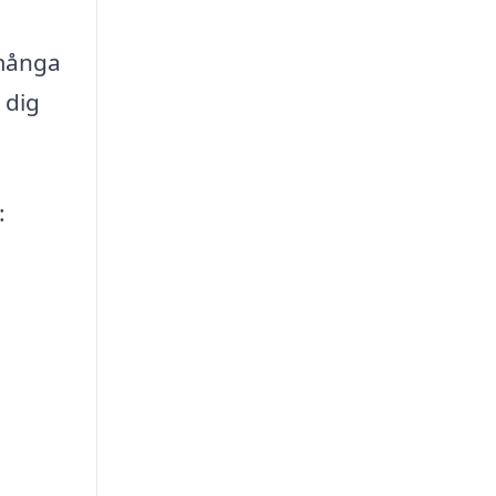
 många
 dig
: