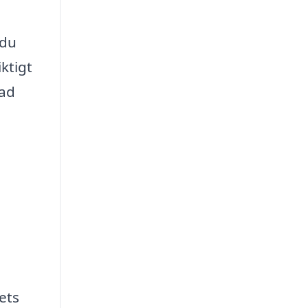
 du
ktigt
nad
ets