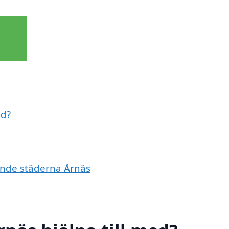
ed?
vande städerna Årnäs