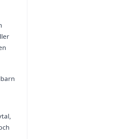
h
ller
den
 barn
tal,
 och