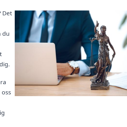
? Det
n du
t
dig.
ära
t oss
ig