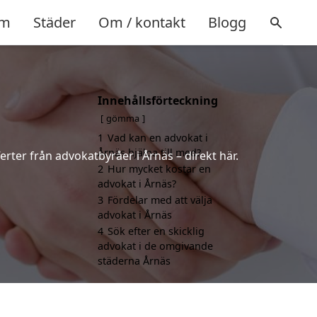
m
Städer
Om / kontakt
Blogg
Innehållsförteckning
gömma
1
Vad kan en advokat i
Årnäs hjälpa till med?
erter från advokatbyråer i Årnäs – direkt här.
2
Hur mycket kostar en
advokat i Årnäs?
3
Fördelar med att välja
advokat i Årnäs
4
Sök efter en skicklig
advokat i de omgivande
städerna Årnäs