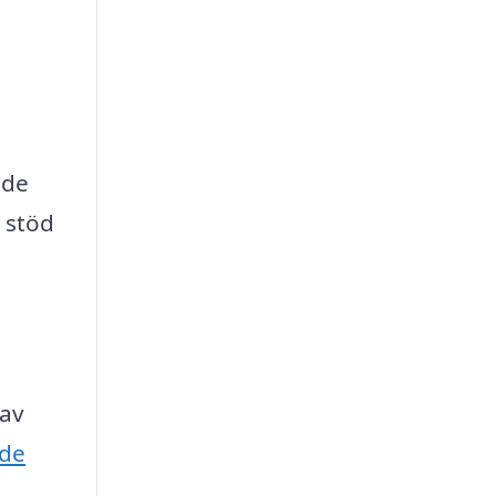
 de
 stöd
 av
nde