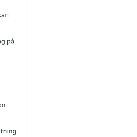
kan
ng på
en
ttning