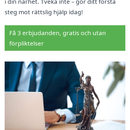
i din närhet. Tveka inte – gör ditt första
steg mot rättslig hjälp idag!
Få 3 erbjudanden, gratis och utan
förpliktelser