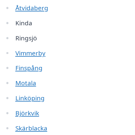
Åtvidaberg
Kinda
Ringsjö
Vimmerby
Finspång
Motala
Linköping
Björkvik
Skärblacka