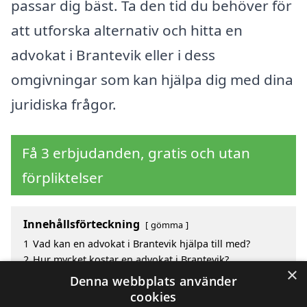
passar dig bäst. Ta den tid du behöver för
att utforska alternativ och hitta en
advokat i Brantevik eller i dess
omgivningar som kan hjälpa dig med dina
juridiska frågor.
Få 3 erbjudanden, gratis och utan
förpliktelser
Innehållsförteckning
gömma
1
Vad kan en advokat i Brantevik hjälpa till med?
2
Hur mycket kostar en advokat i Brantevik?
×
3
Fördelar med att välja advokat i Brantevik
Denna webbplats använder
4
Sök efter en skicklig advokat i de omgivande
cookies
städerna Brantevik