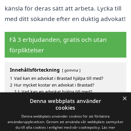
känsla för deras sätt att arbeta. Lycka till
med ditt sökande efter en duktig advokat!
Få 3 erbjudanden, gratis och utan
förpliktelser
Innehållsförteckning
gömma
1
Vad kan en advokat i Brastad hjälpa till med?
2
Hur mycket kostar en advokat i Brastad?
2.1
Vad kan en advokat hjälpa till med?
×
3
Fördelar med att välja advokat i Brastad
Denna webbplats använder
4
Sök efter en skicklig advokat i de omgivande
cookies
städerna till Brastad
Denna webbplats använder cookies för att förbättra
användarupplevelsen. Genom att använda vår webbplats samtycker
du till alla cookies i enlighet med vår cookiepolicy.
Läs mer