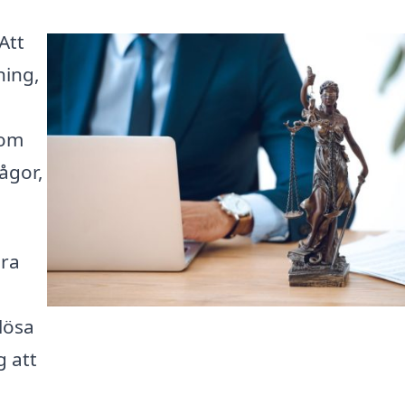
Att
ning,
 om
rågor,
ära
lösa
g att