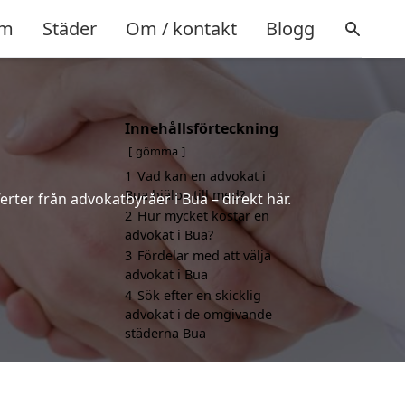
m
Städer
Om / kontakt
Blogg
Innehållsförteckning
gömma
1
Vad kan en advokat i
Bua hjälpa till med?
erter från advokatbyråer i Bua – direkt här.
2
Hur mycket kostar en
advokat i Bua?
3
Fördelar med att välja
advokat i Bua
4
Sök efter en skicklig
advokat i de omgivande
städerna Bua