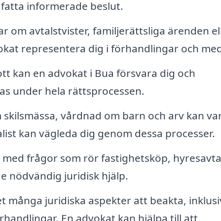
tt fatta informerade beslut.
 om avtalstvister, familjerättsliga ärenden el
okat representera dig i förhandlingar och med
ott kan en advokat i Bua försvara dig och
das under hela rättsprocessen.
 skilsmässa, vårdnad om barn och arv kan va
alist kan vägleda dig genom dessa processer.
med frågor som rör fastighetsköp, hyresavtal
e nödvändig juridisk hjälp.
t många juridiska aspekter att beakta, inklusi
handlingar. En advokat kan hjälpa till att