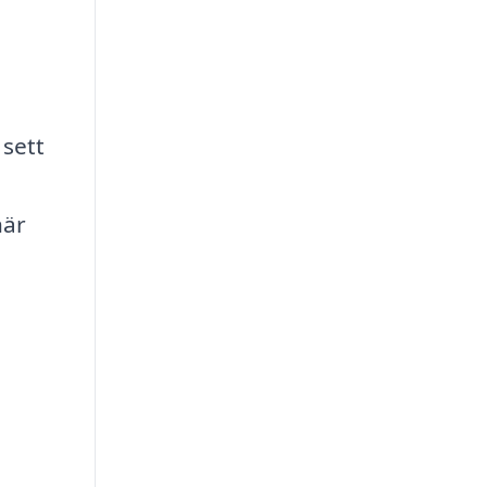
 sett
när