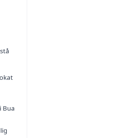
stå
vokat
i Bua
lig