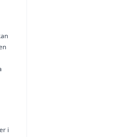
kan
 en
a
r i