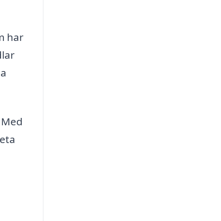
om har
lar
ua
. Med
beta