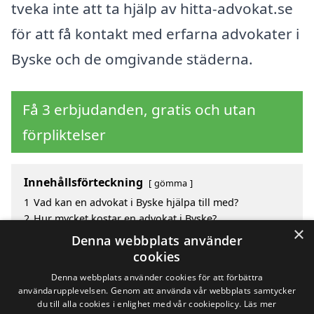
tveka inte att ta hjälp av hitta-advokat.se
för att få kontakt med erfarna advokater i
Byske och de omgivande städerna.
Få 3 erbjudanden, gratis och utan
förpliktelser
Innehållsförteckning
gömma
1
Vad kan en advokat i Byske hjälpa till med?
2
Hur mycket kostar en advokat i Byske?
×
3
Fördelar med att välja advokat i Byske
Denna webbplats använder
4
Sök efter en skicklig advokat i de omgivande
cookies
städerna Byske
Denna webbplats använder cookies för att förbättra
användarupplevelsen. Genom att använda vår webbplats samtycker
du till alla cookies i enlighet med vår cookiepolicy.
Läs mer