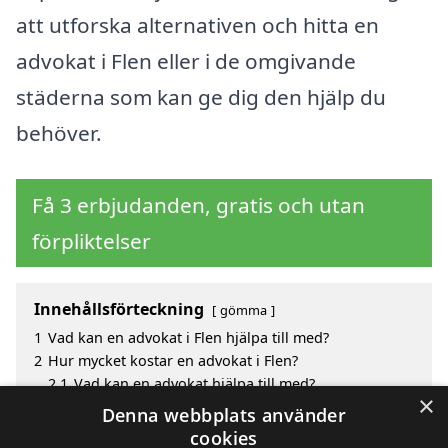
att utforska alternativen och hitta en
advokat i Flen eller i de omgivande
städerna som kan ge dig den hjälp du
behöver.
Få 3 erbjudanden, gratis och utan
förpliktelser
Innehållsförteckning
gömma
1
Vad kan en advokat i Flen hjälpa till med?
2
Hur mycket kostar en advokat i Flen?
2.1
Vad kan en advokat hjälpa till med?
×
3
Fördelar med att välja advokat i Flen
Denna webbplats använder
4
Sök efter en skicklig advokat i de omgivande
cookies