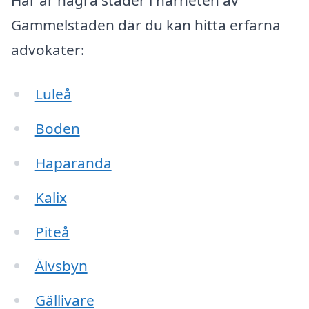
Här är några städer i närheten av
Gammelstaden där du kan hitta erfarna
advokater:
Luleå
Boden
Haparanda
Kalix
Piteå
Älvsbyn
Gällivare