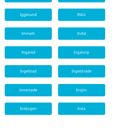
Iggesund
Ilsbo
Immeln
Indal
Ingared
Ingatorp
Ingelstad
Ingelsträde
Innertavle
Insjön
Inskogen
Irsta