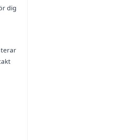
ör dig
nterar
takt