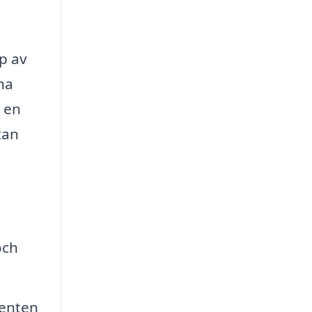
yp av
na
a en
tan
och
menten