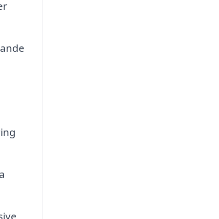
er
örande
ing
a
sive