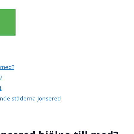
l med?
?
d
vande städerna Jonsered