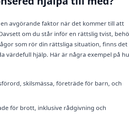
nsered hjälpa till med?
a en avgörande faktor när det kommer till att
avsett om du står inför en rättslig tvist, beh
gor som rör din rättsliga situation, finns det 
a värdefull hjälp. Här är några exempel på h
örord, skilsmässa, företräde för barn, och
de för brott, inklusive rådgivning och