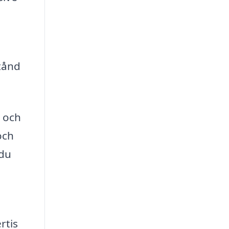
tånd
n och
och
 du
rtis