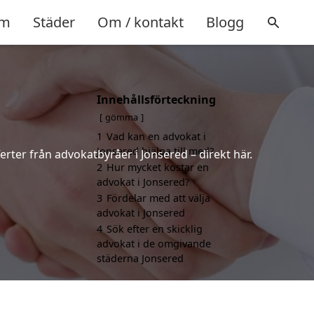
m
Städer
Om / kontakt
Blogg
Innehållsförteckning
gömma
1
Vad kan en advokat i
Jonsered hjälpa till med?
erter från advokatbyråer i Jonsered – direkt här.
2
Hur mycket kostar en
advokat i Jonsered?
3
Fördelar med att välja
advokat i Jonsered
4
Sök efter en skicklig
advokat i de omgivande
städerna Jonsered