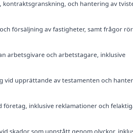
, kontraktsgranskning, och hantering av tvist
 och försäljning av fastigheter, samt frågor r
an arbetsgivare och arbetstagare, inklusive
g vid upprättande av testamenten och hanter
d företag, inklusive reklamationer och felaktig
vid skador som uppstått genom olyckor, inklu