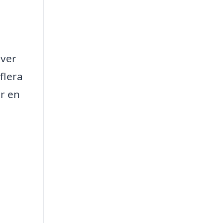
över
flera
ur en