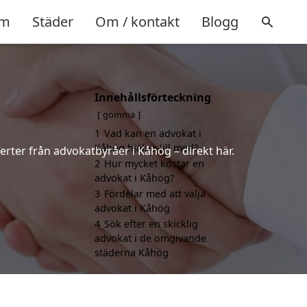
m
Städer
Om / kontakt
Blogg
Innehållsförteckning
gömma
1
Vad kan en advokat i
Kåhög hjälpa till med?
erter från advokatbyråer i Kåhög – direkt här.
2
Hur mycket kostar en
advokat i Kåhög?
3
Fördelar med att välja
advokat i Kåhög
4
Sök efter en skicklig
advokat i de omgivande
städerna Kåhög