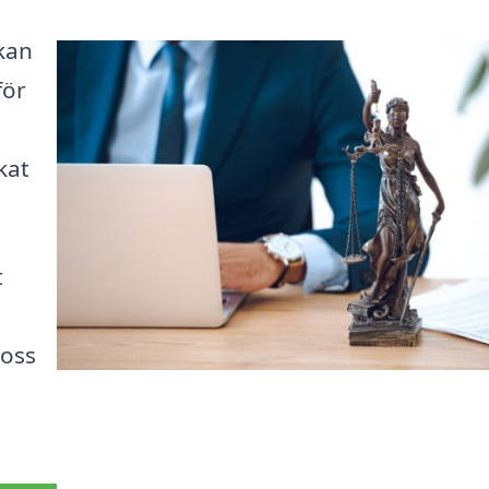
 kan
för
kat
t
 oss