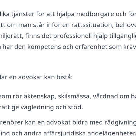
ika tjänster för att hjälpa medborgare och fö
tt om man står inför en rättssituation, behöv
iljerätt, finns det professionell hjälp tillgängl
 som har den kompetens och erfarenhet som kräv
är en advokat kan bistå:
 som rör äktenskap, skilsmässa, vårdnad om b
rätt ge vägledning och stöd.
prenörer kan en advokat bidra med rådgivnin
ning och andra affärsjuridiska angelägenheter