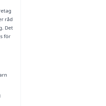
retag
er råd
ig. Det
s för
arn
g
.