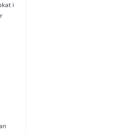
okat i
r
kan