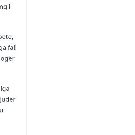
ng i
bete,
a fall
loger
liga
bjuder
du