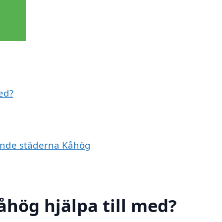
ed?
vande städerna Kåhög
åhög hjälpa till med?