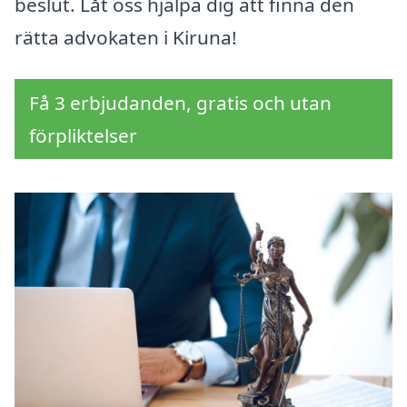
beslut. Låt oss hjälpa dig att finna den
rätta advokaten i Kiruna!
Få 3 erbjudanden, gratis och utan
förpliktelser