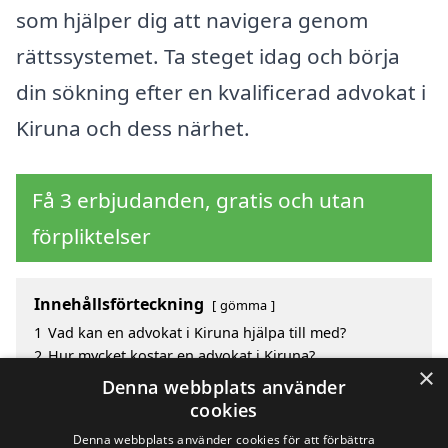
som hjälper dig att navigera genom
rättssystemet. Ta steget idag och börja
din sökning efter en kvalificerad advokat i
Kiruna och dess närhet.
Få 3 erbjudanden, gratis och utan
förpliktelser
Innehållsförteckning
gömma
1
Vad kan en advokat i Kiruna hjälpa till med?
2
Hur mycket kostar en advokat i Kiruna?
×
3
Fördelar med att välja advokat i Kiruna
Denna webbplats använder
4
Sök efter en skicklig advokat i de omgivande
cookies
städerna Kiruna
Denna webbplats använder cookies för att förbättra