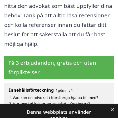
hitta den advokat som bäst uppfyller dina
behov. Tänk på att alltid läsa recensioner
och kolla referenser innan du fattar ditt
beslut för att säkerställa att du får bäst
möjliga hjälp.
Få 3 erbjudanden, gratis och utan
förpliktelser
Innehållsförteckning
gömma
1
Vad kan en advokat i Korsberga hjälpa till med?
2
Hur mycket kostar en advokat i Korsberga?
×
3
Fördelar med att välja advokat i Korsberga
Denna webbplats använder
4
Sök efter en skicklig advokat i de omgivande