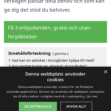
verkligen passar dina behov och som kan
ge dig det stöd du behöver.
Få 3 erbjudanden, gratis och utan
förpliktelser
Innehållsförteckning
gömma
1
Vad kan en advokat i Korsgården hjälpa till med?
2
Hur mycket kostar en advokat i Korsgården?
×
3
Fördelar med att välja advokat i Korsgården
Denna webbplats använder
4
Sök efter en skicklig advokat i de omgivande
cookies
städerna Korsgården
Denna webbplats använder cookies för att förbättra
användarupplevelsen. Genom att använda vår webbplats samtycker
du till alla cookies i enlighet med vår cookiepolicy.
Läs mer
Copyright 2026 - Pilanto Aps
ACCEPTERA ALLA
AVVISA ALLT