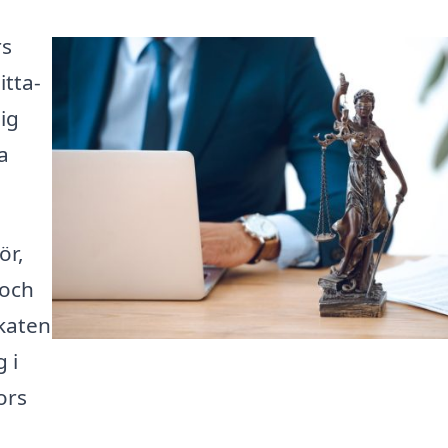
rs
itta-
ig
a
ör,
 och
okaten
 i
ors