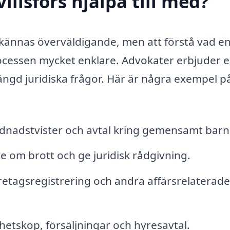
illsfors hjälpa till med?
an kännas överväldigande, men att förstå vad e
ocessen mycket enklare. Advokater erbjuder e
mängd juridiska frågor. Här är några exempel p
rdnadstvister och avtal kring gemensamt barn
e om brott och ge juridisk rådgivning.
retagsregistrering och andra affärsrelaterade
hetsköp, försäljningar och hyresavtal.