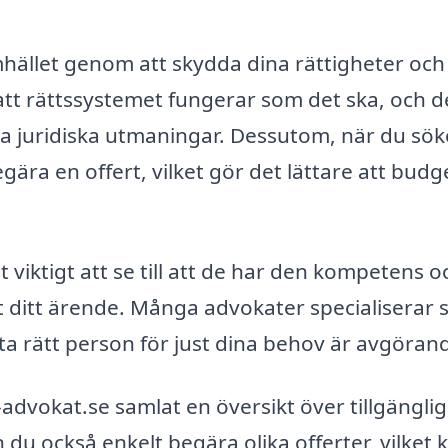
mhället genom att skydda dina rättigheter och
 att rättssystemet fungerar som det ska, och 
ina juridiska utmaningar. Dessutom, när du sök
gära en offert, vilket gör det lättare att budg
t viktigt att se till att de har den kompetens o
t ditt ärende. Många advokater specialiserar s
tta rätt person för just dina behov är avgöran
a-advokat.se samlat en översikt över tillgängli
 du också enkelt begära olika offerter, vilket 