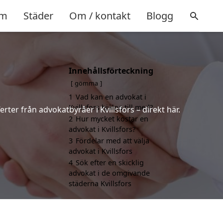
m
Städer
Om / kontakt
Blogg
Innehållsförteckning
gömma
1
Vad kan en advokat i
Kvillsfors hjälpa till med?
erter från advokatbyråer i Kvillsfors – direkt här.
2
Hur mycket kostar en
advokat i Kvillsfors?
3
Fördelar med att välja
advokat i Kvillsfors
4
Sök efter en skicklig
advokat i de omgivande
städerna Kvillsfors