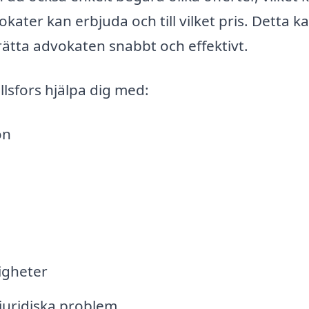
okater kan erbjuda och till vilket pris. Detta k
rätta advokaten snabbt och effektivt.
lsfors hjälpa dig med:
on
digheter
juridiska problem