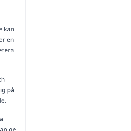
de kan
er en
etera
ch
ig på
de.
ga
kan ge