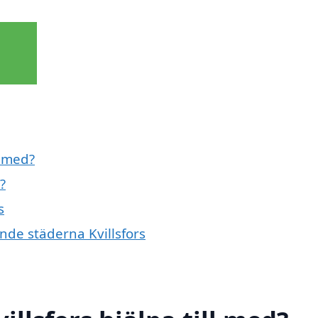
l med?
?
s
ande städerna Kvillsfors