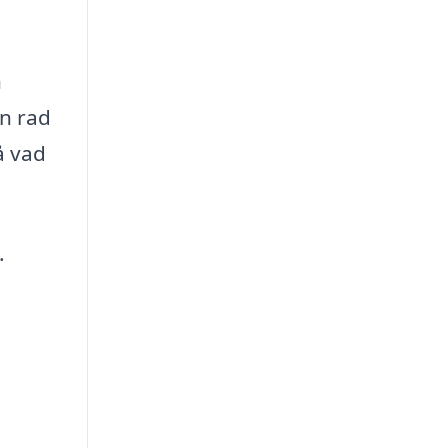
n
n rad
å vad
.