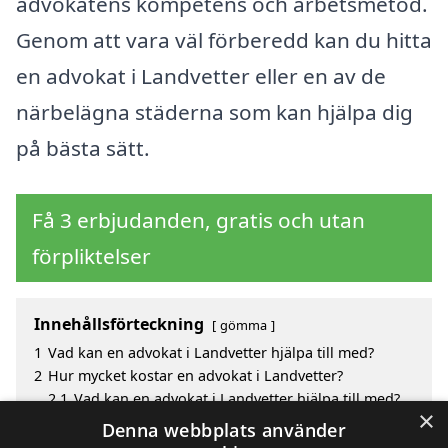
advokatens kompetens och arbetsmetod.
Genom att vara väl förberedd kan du hitta
en advokat i Landvetter eller en av de
närbelägna städerna som kan hjälpa dig
på bästa sätt.
Få 3 erbjudanden, gratis och utan
förpliktelser
Innehållsförteckning
gömma
1
Vad kan en advokat i Landvetter hjälpa till med?
2
Hur mycket kostar en advokat i Landvetter?
2.1
Vad kan en advokat i Landvetter hjälpa till med?
×
3
Fördelar med att välja advokat i Landvetter
Denna webbplats använder
4
Sök efter en skicklig advokat i de omgivande