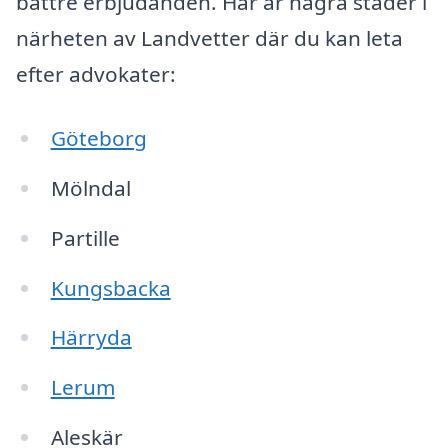
bättre erbjudanden. Här är några städer i
närheten av Landvetter där du kan leta
efter advokater:
Göteborg
Mölndal
Partille
Kungsbacka
Härryda
Lerum
Aleskär