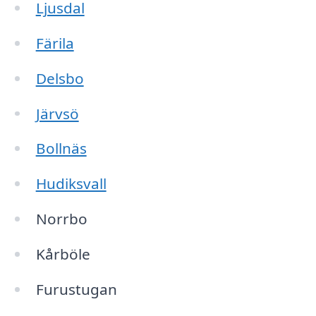
Ljusdal
Färila
Delsbo
Järvsö
Bollnäs
Hudiksvall
Norrbo
Kårböle
Furustugan