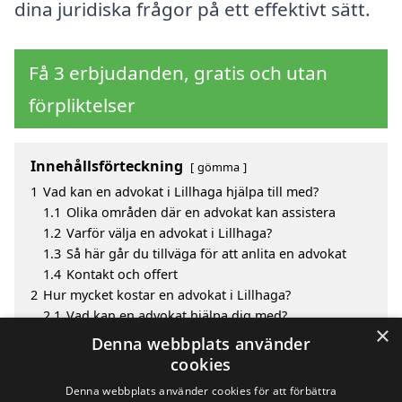
dina juridiska frågor på ett effektivt sätt.
Få 3 erbjudanden, gratis och utan
förpliktelser
Innehållsförteckning
gömma
1
Vad kan en advokat i Lillhaga hjälpa till med?
1.1
Olika områden där en advokat kan assistera
1.2
Varför välja en advokat i Lillhaga?
1.3
Så här går du tillväga för att anlita en advokat
1.4
Kontakt och offert
2
Hur mycket kostar en advokat i Lillhaga?
2.1
Vad kan en advokat hjälpa dig med?
×
3
Fördelar med att välja advokat i Lillhaga
Denna webbplats använder
4
Sök efter en skicklig advokat i de omgivande
cookies
städerna Lillhaga
Denna webbplats använder cookies för att förbättra