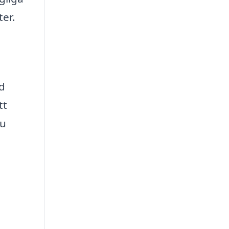
ter.
od
tt
du