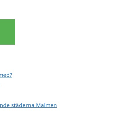
 med?
?
ivande städerna Malmen