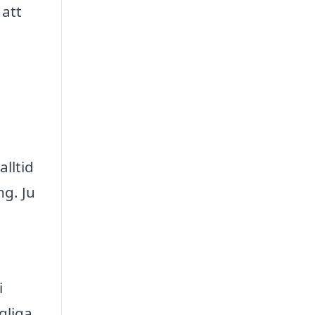
 att
lltid
ng. Ju
i
gliga