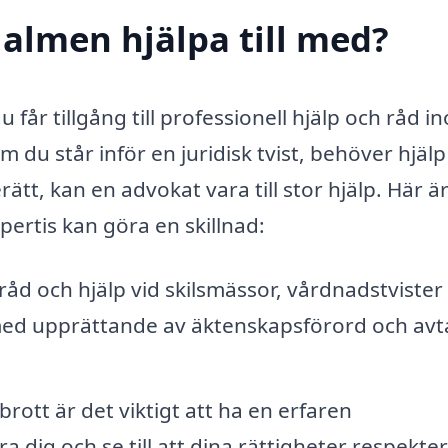
almen hjälpa till med?
får tillgång till professionell hjälp och råd i
du står inför en juridisk tvist, behöver hjäl
rätt, kan en advokat vara till stor hjälp. Här ä
rtis kan göra en skillnad:
åd och hjälp vid skilsmässor, vårdnadstvister
 med upprättande av äktenskapsförord och avt
rott är det viktigt att ha en erfaren
dig och se till att dina rättigheter respekte