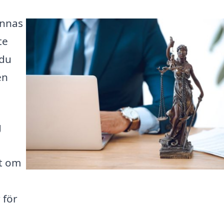
ännas
te
 du
en
g
t om
 för