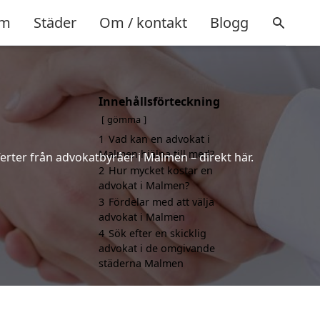
m
Städer
Om / kontakt
Blogg
Innehållsförteckning
gömma
1
Vad kan en advokat i
Malmen hjälpa till med?
ferter från advokatbyråer i Malmen – direkt här.
2
Hur mycket kostar en
advokat i Malmen?
3
Fördelar med att välja
advokat i Malmen
4
Sök efter en skicklig
advokat i de omgivande
städerna Malmen