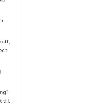
ör
rott,
 och
g
ing?
till.