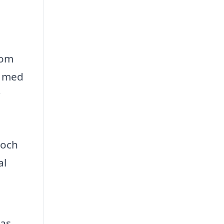
nom
p med
r
 och
al
ras