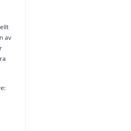
ellt
en av
r
bra
ve: