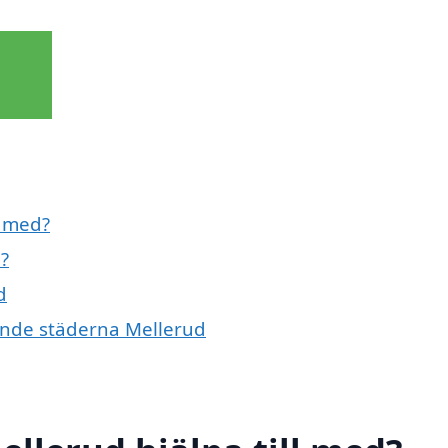
l med?
?
d
vande städerna Mellerud