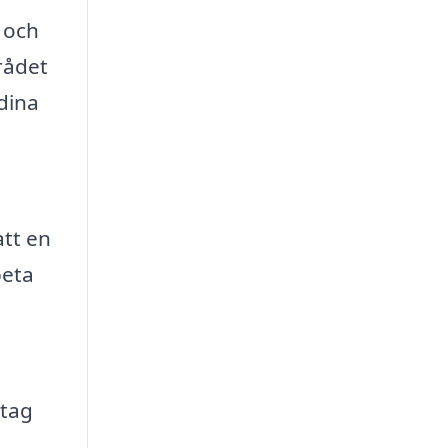
 och
mrådet
 dina
att en
beta
etag