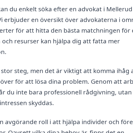
an du enkelt söka efter en advokat i Mellerud
v. Vi erbjuder en översikt över advokaterna i o
ferter för att hitta den bästa matchningen för
on och resurser kan hjälpa dig att fatta mer
on.
stor steg, men det är viktigt att komma ihåg 
höver för att lösa dina problem. Genom att ar
r du inte bara professionell rådgivning, utan
 intressen skyddas.
avgörande roll i att hjälpa individer och för
. Oavsett vilka dina behov är, finns det en