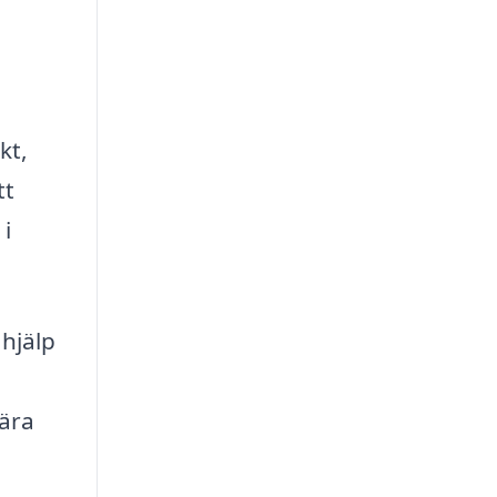
kt,
tt
 i
 hjälp
gära