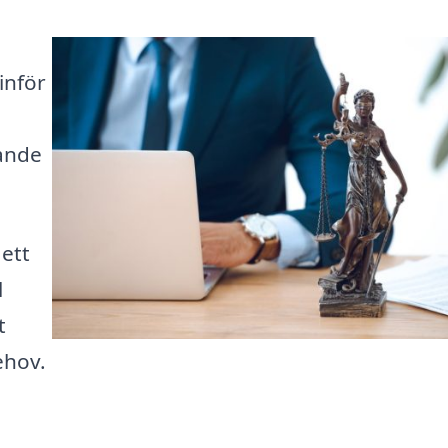
inför
rande
ett
l
t
ehov.