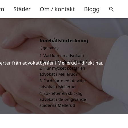
m
Städer
Om / kontakt
Blogg
Innehållsförteckning
gömma
1
Vad kan en advokat i
Mellerud hjälpa till med?
erter från advokatbyråer i Mellerud – direkt här.
2
Hur mycket kostar en
advokat i Mellerud?
3
Fördelar med att välja
advokat i Mellerud
4
Sök efter en skicklig
advokat i de omgivande
städerna Mellerud