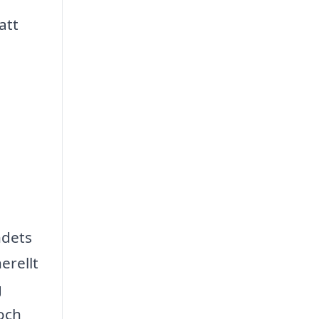
att
ndets
erellt
g
 och