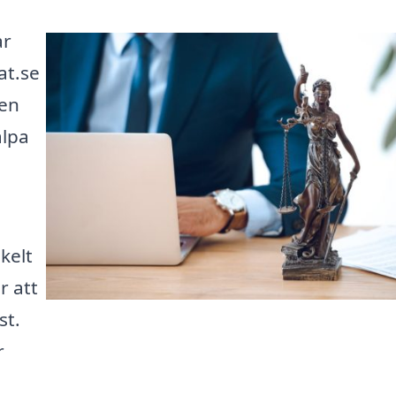
ar
at.se
den
älpa
kelt
r att
st.
r