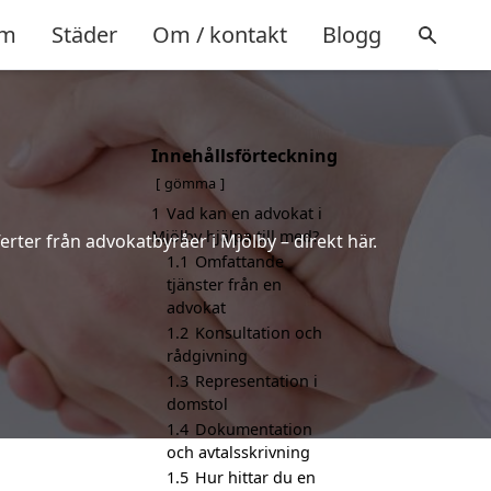
m
Städer
Om / kontakt
Blogg
Innehållsförteckning
gömma
1
Vad kan en advokat i
Mjölby hjälpa till med?
erter från advokatbyråer i Mjölby – direkt här.
1.1
Omfattande
tjänster från en
advokat
1.2
Konsultation och
rådgivning
1.3
Representation i
domstol
1.4
Dokumentation
och avtalsskrivning
1.5
Hur hittar du en