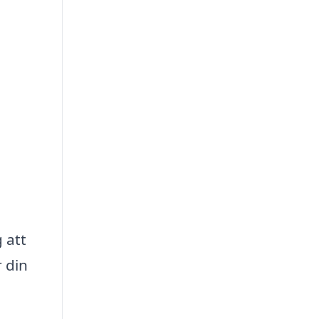
 att
r din