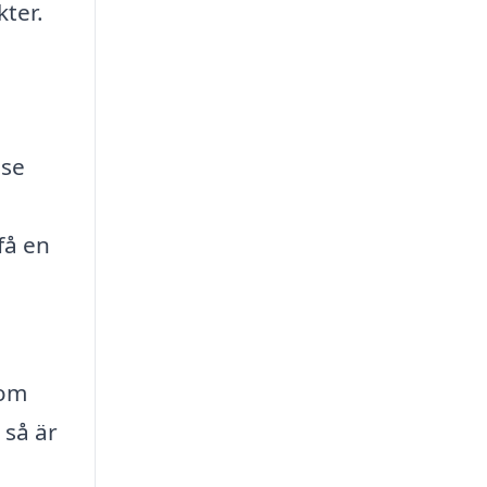
kter.
.se
få en
 om
 så är