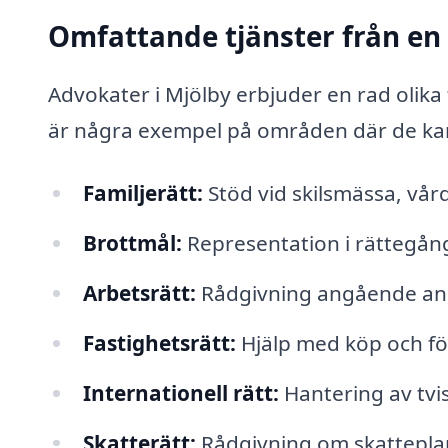
Omfattande tjänster från en
Advokater i Mjölby erbjuder en rad olika
är några exempel på områden där de kan h
Familjerätt:
Stöd vid skilsmässa, vår
Brottmål:
Representation i rättegång
Arbetsrätt:
Rådgivning angående anst
Fastighetsrätt:
Hjälp med köp och för
Internationell rätt:
Hantering av tvis
Skatterätt:
Rådgivning om skatteplan