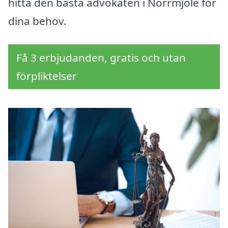
hitta den bästa advokaten i Norrmjöle för
dina behov.
Få 3 erbjudanden, gratis och utan
förpliktelser