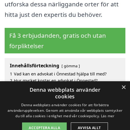
utforska dessa närliggande orter för att
hitta just den expertis du behöver.
Få 3 erbjudanden, gratis och utan
förpliktelser
Innehållsförteckning
gömma
1
Vad kan en advokat i Önnestad hjälpa till med?
2
Hur mycket kostar en advokat i Önnestad?
×
3
Fördelar med att välja advokat i Önnestad
Denna webbplats använder
4
Sök efter en skicklig advokat i de omgivande
cookies
städerna Önnestad
Denna webbplats använder cookies för att förbättra
användarupplevelsen. Genom att använda vår webbplats samtycker
du till alla cookies i enlighet med vår cookiepolicy.
Läs mer
Copyright 2026 - Pilanto Aps
ACCEPTERA ALLA
AVVISA ALLT