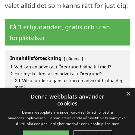
valet alltid det som känns rätt för just dig.
Få 3 erbjudanden, gratis och utan
förpliktelser
Innehållsförteckning
gömma
1
Vad kan en advokat i Öregrund hjälpa till med?
2
Hur mycket kostar en advokat i Öregrund?
2.1
Vilka juridiska tjänster kan en advokat hjälpa dig
med?
×
3
Fördelar med att välja advokat i Öregrund
Denna webbplats använder
4
Sök efter en skicklig advokat i de omgivande
cookies
städerna Öregrund
Denna webbplats använder cookies för att förbättra
användarupplevelsen. Genom att använda vår webbplats samtycker
du till alla cookies i enlighet med vår cookiepolicy.
Läs mer