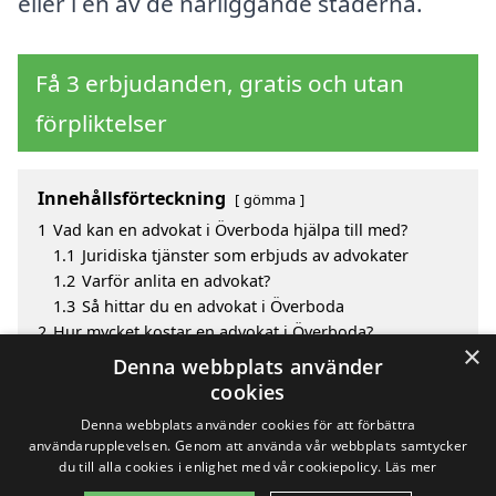
eller i en av de närliggande städerna.
Få 3 erbjudanden, gratis och utan
förpliktelser
Innehållsförteckning
gömma
1
Vad kan en advokat i Överboda hjälpa till med?
1.1
Juridiska tjänster som erbjuds av advokater
1.2
Varför anlita en advokat?
1.3
Så hittar du en advokat i Överboda
2
Hur mycket kostar en advokat i Överboda?
×
3
Fördelar med att välja advokat i Överboda
Denna webbplats använder
4
Sök efter en skicklig advokat i de omgivande
cookies
städerna Överboda
Denna webbplats använder cookies för att förbättra
användarupplevelsen. Genom att använda vår webbplats samtycker
du till alla cookies i enlighet med vår cookiepolicy.
Läs mer