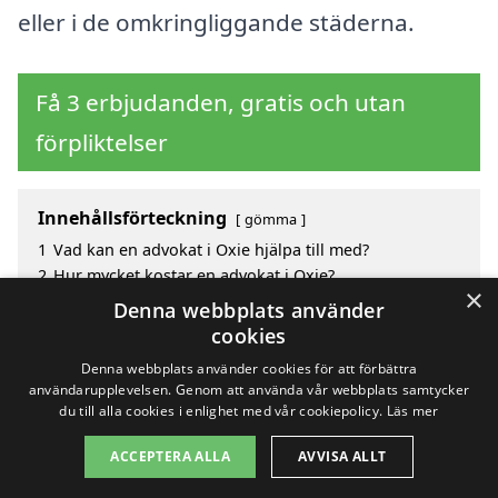
eller i de omkringliggande städerna.
Få 3 erbjudanden, gratis och utan
förpliktelser
Innehållsförteckning
gömma
1
Vad kan en advokat i Oxie hjälpa till med?
2
Hur mycket kostar en advokat i Oxie?
×
3
Fördelar med att välja advokat i Oxie
Denna webbplats använder
4
Sök efter en skicklig advokat i de omgivande
cookies
städerna Oxie
Denna webbplats använder cookies för att förbättra
användarupplevelsen. Genom att använda vår webbplats samtycker
du till alla cookies i enlighet med vår cookiepolicy.
Läs mer
Copyright 2026 - Pilanto Aps
ACCEPTERA ALLA
AVVISA ALLT
Hem
Om / kontakt
Blogg
Webbplatskarta
Villkor