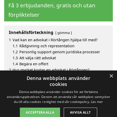
Få 3 erbjudanden, gratis och utan
förpliktelser
Innehållsförteckning
gömma
1
Vad kan en advokat i Rörtången hjälpa till med?
1.1
Rådgivning och representation
1.2
Personlig support genom juridiska processer
1.3
Att välja rätt advokat
1.4
Begära en offert
2
Hur mycket kostar en advokat i Rörtången?
×
3
Fördelar med att välja advokat i Rörtången
Denna webbplats använder
4
Sök efter en skicklig advokat i de omgivande
cookies
städerna Rörtången
Denna webbplats använder cookies för att förbättra
användarupplevelsen. Genom att använda vår webbplats samtycker
du till alla cookies i enlighet med vår cookiepolicy.
Läs mer
Copyright 2026 - Pilanto Aps
ACCEPTERA ALLA
AVVISA ALLT