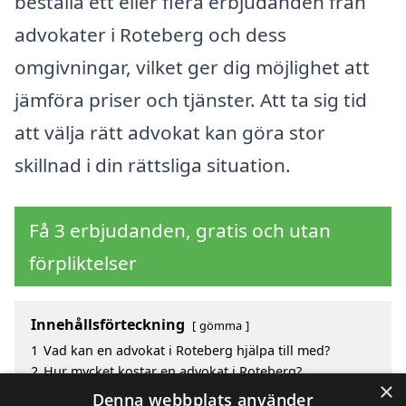
beställa ett eller flera erbjudanden från
advokater i Roteberg och dess
omgivningar, vilket ger dig möjlighet att
jämföra priser och tjänster. Att ta sig tid
att välja rätt advokat kan göra stor
skillnad i din rättsliga situation.
Få 3 erbjudanden, gratis och utan
förpliktelser
Innehållsförteckning
gömma
1
Vad kan en advokat i Roteberg hjälpa till med?
2
Hur mycket kostar en advokat i Roteberg?
×
3
Fördelar med att välja advokat i Roteberg
Denna webbplats använder