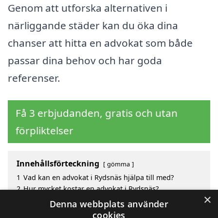
Genom att utforska alternativen i
närliggande städer kan du öka dina
chanser att hitta en advokat som både
passar dina behov och har goda
referenser.
Få 3 erbjudanden, gratis och utan
förpliktelser
Innehållsförteckning
gömma
1
Vad kan en advokat i Rydsnäs hjälpa till med?
2
Hur mycket kostar en advokat i Rydsnäs?
×
3
Fördelar med att välja advokat i Rydsnäs
Denna webbplats använder
4
Sök efter en skicklig advokat i de omgivande
cookies