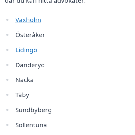
där du kan hitta advokater:
Vaxholm
Österåker
Lidingö
Danderyd
Nacka
Täby
Sundbyberg
Sollentuna