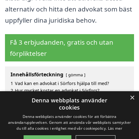
alternativ och hitta den advokat som bäst
uppfyller dina juridiska behov.
Få 3 erbjudanden, gratis och utan
förpliktelser
Innehållsförteckning
gömma
1
Vad kan en advokat i Sörfors hjälpa till med?
2
Hur mycket kostar en advokat i Sörfors?
×
3
Fördelar med att välja advokat i Sörfors
Denna webbplats använder
4
Sök efter en skicklig advokat i de omgivande
cookies
städerna kring Sörfors
Denna webbplats använder cookies för att förbättra
användarupplevelsen. Genom att använda vår webbplats samtycker
du till alla cookies i enlighet med vår cookiepolicy.
Läs mer