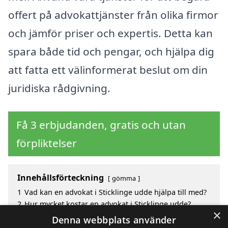
offert på advokattjänster från olika firmor
och jämför priser och expertis. Detta kan
spara både tid och pengar, och hjälpa dig
att fatta ett välinformerat beslut om din
juridiska rådgivning.
Få 3 erbjudanden, gratis och utan
förpliktelser
Innehållsförteckning
gömma
1
Vad kan en advokat i Sticklinge udde hjälpa till med?
2
Hur mycket kostar en advokat i Sticklinge udde?
×
3
Fördelar med att välja advokat i Sticklinge Udde
Denna webbplats använder
4
Sök efter en skicklig advokat i de omgivande