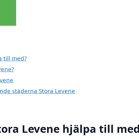
 till med?
vene?
evene
vande städerna Stora Levene
ora Levene hjälpa till me