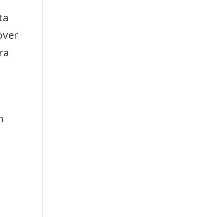
ta
över
ra
h