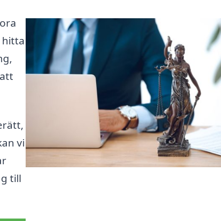
tora
 hitta
ng,
att
rätt,
kan vi
ar
 till