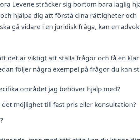
ora Levene sträcker sig bortom bara laglig hjä
ch hjälpa dig att förstå dina rättigheter och
ka gå vidare i en juridisk fråga, kan en advok
det är viktigt att ställa frågor och få en klar
dan följer några exempel på frågor du kan stä
ecifika området jag behöver hjälp med?
et möjlighet till fast pris eller konsultation?
l?
ldigande, men med rätt stöd kan du känna di