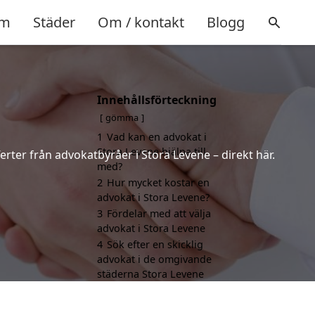
m
Städer
Om / kontakt
Blogg
Innehållsförteckning
gömma
1
Vad kan en advokat i
Stora Levene hjälpa till
erter från advokatbyråer i Stora Levene – direkt här.
med?
2
Hur mycket kostar en
advokat i Stora Levene?
3
Fördelar med att välja
advokat i Stora Levene
4
Sök efter en skicklig
advokat i de omgivande
städerna Stora Levene