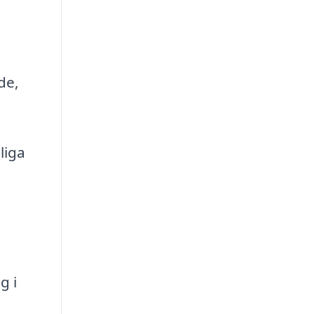
de,
liga
g i