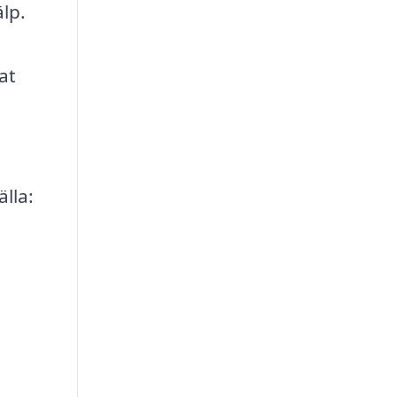
lp.
at
lla:
g