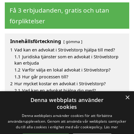
Få 3 erbjudanden, gratis och utan
förpliktelser
Innehållsförteckning
gömma
1
Vad kan en advokat i Strövelstorp hjälpa till med?
1.1
Juridiska tjänster som en advokat i Strövelstorp
kan erbjuda
1.2
Varför välja en lokal advokat i Strövelstorp?
1.3
Hur går processen till?
2
Hur mycket kostar en advokat i Strövelstorp?
2.1
Vad kan en advokat hjälpa dig med?
×
3
Fördelar med att välja advokat i Strövelstorp
Denna webbplats använder
4
Sök efter en skicklig advokat i de omgivande
cookies
städerna strövelstorp
Denna webbplats använder cookies för att förbättra
användarupplevelsen. Genom att använda vår webbplats samtycker
du till alla cookies i enlighet med vår cookiepolicy.
Läs mer