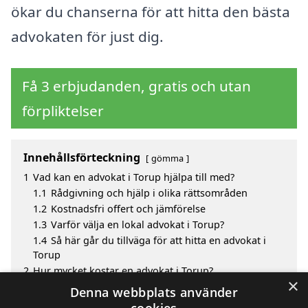
ökar du chanserna för att hitta den bästa
advokaten för just dig.
Få 3 erbjudanden, gratis och utan
förpliktelser
Innehållsförteckning
gömma
1
Vad kan en advokat i Torup hjälpa till med?
1.1
Rådgivning och hjälp i olika rättsområden
1.2
Kostnadsfri offert och jämförelse
1.3
Varför välja en lokal advokat i Torup?
1.4
Så här går du tillväga för att hitta en advokat i
Torup
2
Hur mycket kostar en advokat i Torup?
×
3
Fördelar med att välja advokat i Torup
Denna webbplats använder
4
Sök efter en skicklig advokat i de omgivande