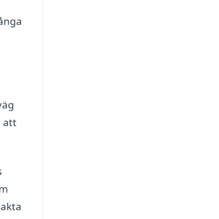
många
väg
 att
s
om
takta