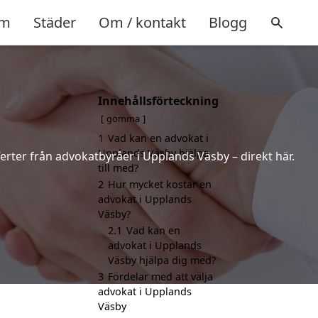
m
Städer
Om / kontakt
Blogg
Innehållsförteckning
gömma
1
Vad kan en advokat i
Upplands Väsby hjälpa
ferter från advokatbyråer i Upplands Väsby – direkt här.
till med?
2
Hur mycket kostar en
advokat i Upplands
Väsby?
2.1
Vad kan en
advokat i Upplands
Väsby hjälpa dig med?
3
Fördelar med att välja
advokat i Upplands
Väsby