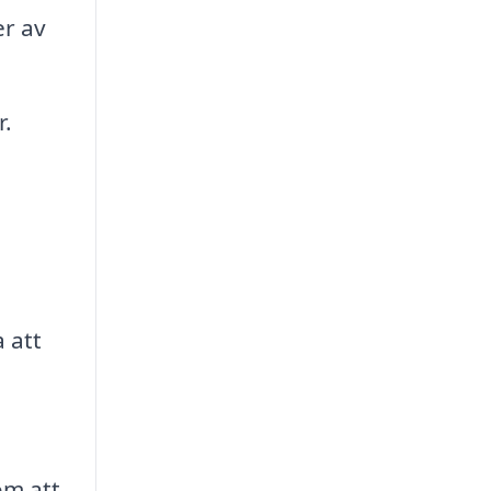
er av
r.
.
 att
om att