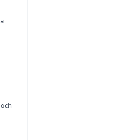
ta
 och