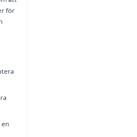
r för
h
ntera
ara
 en