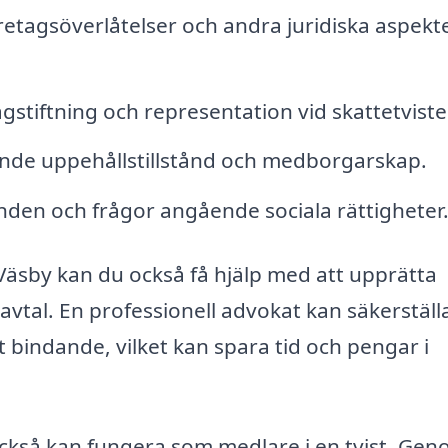
etagsöverlåtelser och andra juridiska aspekt
gstiftning och representation vid skattetviste
ande uppehållstillstånd och medborgarskap.
den och frågor angående sociala rättigheter
Väsby kan du också få hjälp med att upprätta
vtal. En professionell advokat kan säkerställa
 bindande, vilket kan spara tid och pengar i
 också kan fungera som medlare i en tvist. Gen