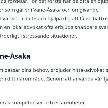
a fördelar. För det första har de ofta en dju
gler som gäller i Väne-Åsaka och omgivande
 i sitt arbete och hjälpa dig att få en bättre
an en lokal advokat ofta erbjuda snabbare sva
rderligt i stressande situationer.
Väne-Åsaka
som passar dina behov, erbjuder hitta-advokat.
er i ditt närområde. Genom att använda vår tj
deras kompetenser och erfarenheter.