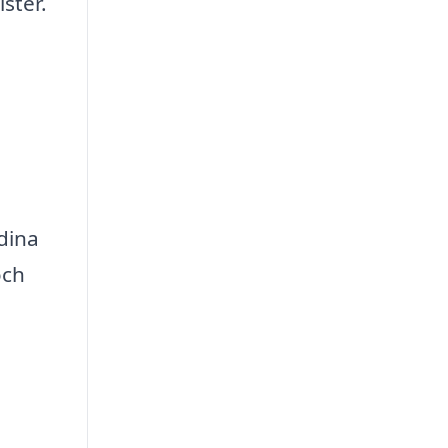
ster.
dina
och