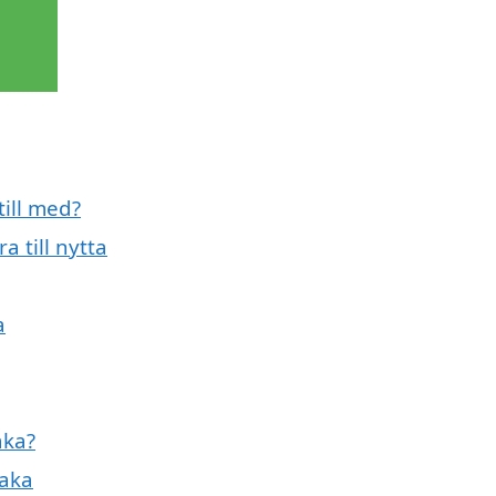
till med?
 till nytta
a
aka?
saka