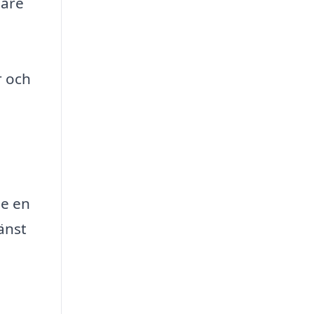
pare
r och
se en
änst