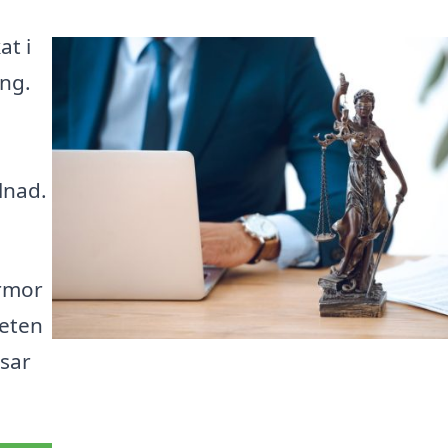
at i
ng.
lnad.
irmor
heten
ssar