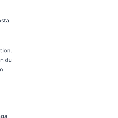
osta.
tion.
an du
om
nga