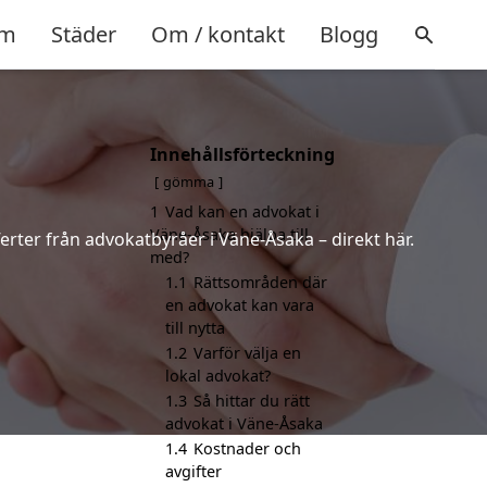
m
Städer
Om / kontakt
Blogg
Innehållsförteckning
gömma
1
Vad kan en advokat i
Väne-Åsaka hjälpa till
erter från advokatbyråer i Väne-Åsaka – direkt här.
med?
1.1
Rättsområden där
en advokat kan vara
till nytta
1.2
Varför välja en
lokal advokat?
1.3
Så hittar du rätt
advokat i Väne-Åsaka
1.4
Kostnader och
avgifter