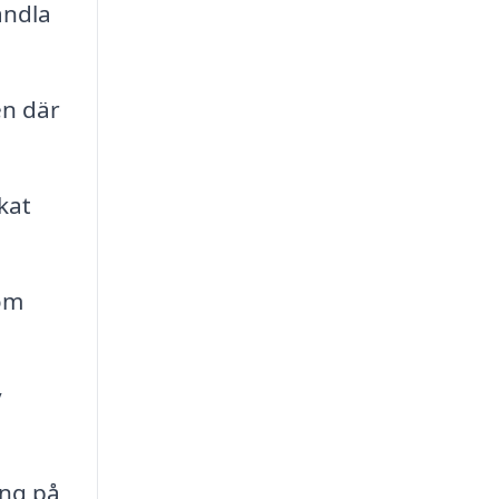
andla
en där
kat
om
v
ing på