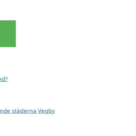
ed?
vande städerna Vegby