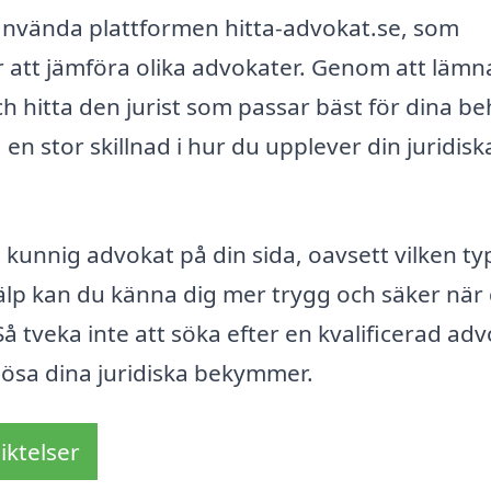
 använda plattformen hitta-advokat.se, som
ör att jämföra olika advokater. Genom att lämn
h hitta den jurist som passar bäst för dina be
n stor skillnad i hur du upplever din juridisk
n kunnig advokat på din sida, oavsett vilken ty
hjälp kan du känna dig mer trygg och säker när
 tveka inte att söka efter en kvalificerad adv
 lösa dina juridiska bekymmer.
iktelser