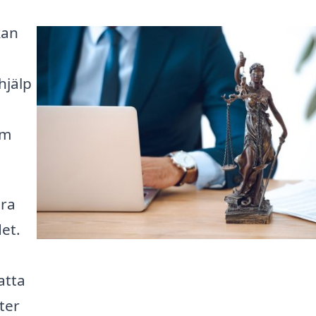
kan
hjälp
om
ära
et.
fatta
ter