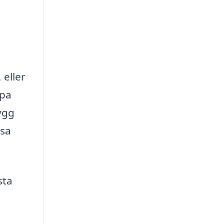
 eller
lpa
ygg
ösa
sta