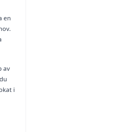
a en
hov.
a
p av
 du
okat i