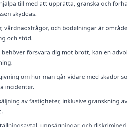
jälpa till med att upprätta, granska och förh
essen skyddas.
r, vårdnadsfrågor, och bodelningar är områd
ng och stöd.
er behöver försvara dig mot brott, kan en advo
ning.
ivning om hur man går vidare med skador s
ra incidenter.
äljning av fastigheter, inklusive granskning a
t.
tällningsavtal, uppsägningar, och diskriminer