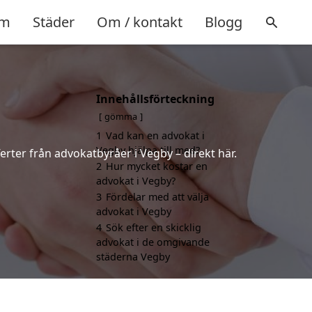
m
Städer
Om / kontakt
Blogg
Innehållsförteckning
gömma
1
Vad kan en advokat i
Vegby hjälpa till med?
erter från advokatbyråer i Vegby – direkt här.
2
Hur mycket kostar en
advokat i Vegby?
3
Fördelar med att välja
advokat i Vegby
4
Sök efter en skicklig
advokat i de omgivande
städerna Vegby