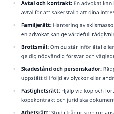
Avtal och kontrakt:
En advokat kan h
avtal för att säkerställa att dina intr
Familjerätt:
Hantering av skilsmässo
en advokat kan ge värdefull rådgivni
Brottsmål:
Om du står inför åtal ell
ge dig nödvändig försvar och vägled
Skadestånd och personskador:
Rådg
uppstått till följd av olyckor eller and
Fastighetsrätt:
Hjälp vid köp och förs
köpekontrakt och juridiska dokumen
Arbetsrätt:
Stöd i frågor som rör ans