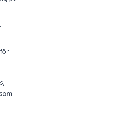
,
för
s,
 som