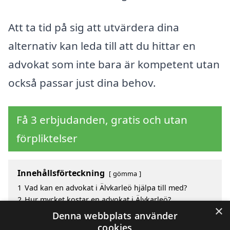
Att ta tid på sig att utvärdera dina
alternativ kan leda till att du hittar en
advokat som inte bara är kompetent utan
också passar just dina behov.
Få 3 erbjudanden, gratis och utan
förpliktelser
Innehållsförteckning
gömma
1
Vad kan en advokat i Älvkarleö hjälpa till med?
2
Hur mycket kostar en advokat i Älvkarleö?
×
3
Fördelar med att välja advokat i Älvkarleö
Denna webbplats använder
4
Sök efter en skicklig advokat i de omgivande
cookies