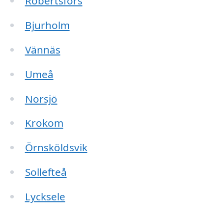
Robertsfors
Bjurholm
Vännäs
Umeå
Norsjö
Krokom
Örnsköldsvik
Sollefteå
Lycksele