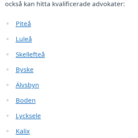
också kan hitta kvalificerade advokater:
Piteå
Luleå
Skellefteå
Byske
Älvsbyn
Boden
Lycksele
Kalix