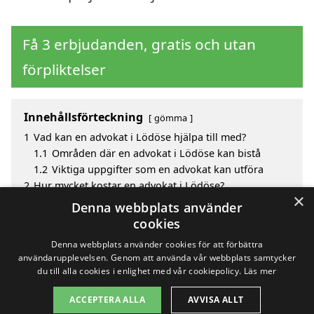
Få 3 erbjudanden, gratis och utan
förpliktelser
Innehållsförteckning
gömma
1
Vad kan en advokat i Lödöse hjälpa till med?
1.1
Områden där en advokat i Lödöse kan bistå
1.2
Viktiga uppgifter som en advokat kan utföra
2
Hur mycket kostar en advokat i Lödöse?
×
3
Fördelar med att välja advokat i Lödöse
Denna webbplats använder
4
Sök efter en skicklig advokat i de omgivande
cookies
städerna Lödöse
Denna webbplats använder cookies för att förbättra
användarupplevelsen. Genom att använda vår webbplats samtycker
du till alla cookies i enlighet med vår cookiepolicy.
Läs mer
Copyright 2026 - Pilanto Aps
ACCEPTERA ALLA
AVVISA ALLT