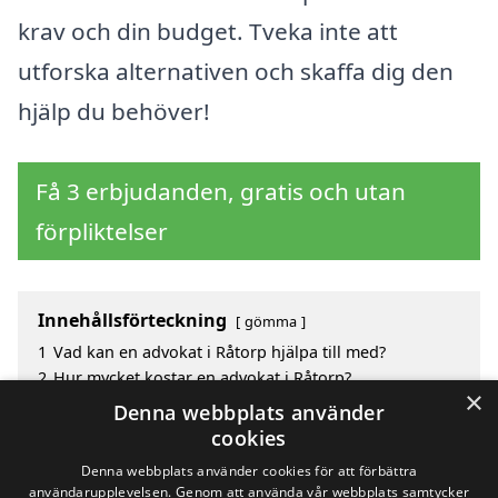
krav och din budget. Tveka inte att
utforska alternativen och skaffa dig den
hjälp du behöver!
Få 3 erbjudanden, gratis och utan
förpliktelser
Innehållsförteckning
gömma
1
Vad kan en advokat i Råtorp hjälpa till med?
2
Hur mycket kostar en advokat i Råtorp?
×
3
Fördelar med att välja advokat i Råtorp
Denna webbplats använder
4
Sök efter en skicklig advokat i de omgivande
cookies
städerna Råtorp
Denna webbplats använder cookies för att förbättra
användarupplevelsen. Genom att använda vår webbplats samtycker