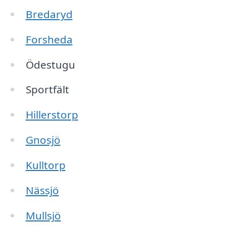
Bredaryd
Forsheda
Ödestugu
Sportfält
Hillerstorp
Gnosjö
Kulltorp
Nässjö
Mullsjö