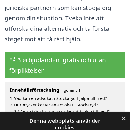
juridiska partnern som kan stödja dig
genom din situation. Tveka inte att
utforska dina alternativ och ta första
steget mot att få rätt hjälp.
Få 3 erbjudanden, gratis och utan
förpliktelser
Innehållsförteckning
gömma
1
Vad kan en advokat i Stockaryd hjälpa till med?
2
Hur mycket kostar en advokat i Stockaryd?
2.1
Vilka tjänster kan en advokat hjälpa till med?
×
3
Fördelar med att välja advokat i Stockaryd
Denna webbplats använder
4
Sök efter en skicklig advokat i de omgivande
cookies