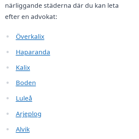
närliggande städerna där du kan leta
efter en advokat:
Överkalix
Haparanda
Kalix
Boden
Luleå
Arjeplog
Alvik