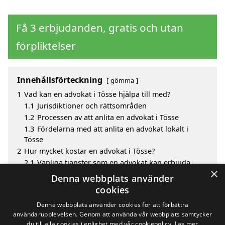
Få 3 erbjudanden, gratis och utan
förpliktelser
Innehållsförteckning
gömma
1
Vad kan en advokat i Tösse hjälpa till med?
1.1
Jurisdiktioner och rättsområden
1.2
Processen av att anlita en advokat i Tösse
1.3
Fördelarna med att anlita en advokat lokalt i
Tösse
2
Hur mycket kostar en advokat i Tösse?
2.1
Vanliga tjänster som en advokat kan erbjuda
×
3
Fördelar med att välja advokat i Tösse
Denna webbplats använder
4
Sök efter en skicklig advokat i de omgivande
cookies
städerna Tösse
Denna webbplats använder cookies för att förbättra
användarupplevelsen. Genom att använda vår webbplats samtycker
du till alla cookies i enlighet med vår cookiepolicy.
Läs mer