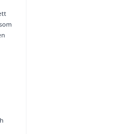
ett
 som
en
ch