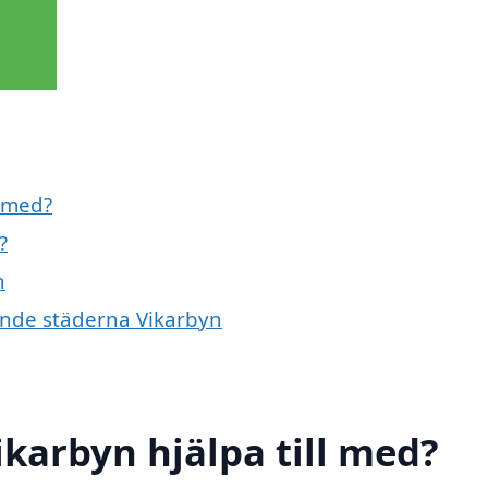
l med?
?
n
vande städerna Vikarbyn
ikarbyn hjälpa till med?