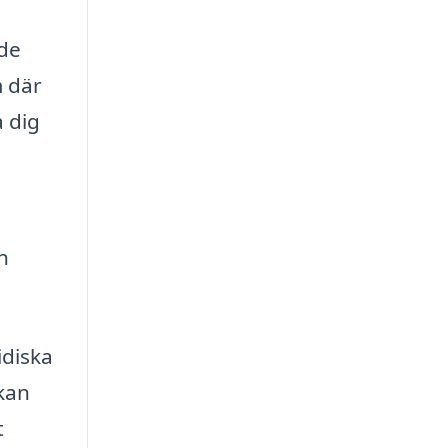
åde
m där
a dig
a
n
idiska
kan
t