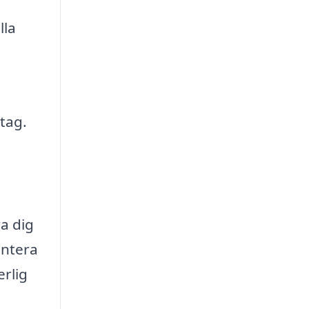
lla
tag.
a dig
entera
erlig