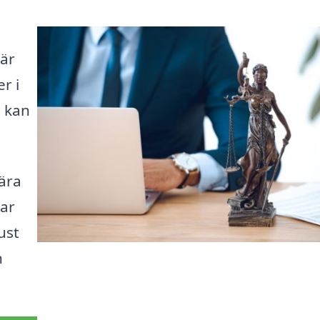
Här
r i
m kan
ära
var
ust
n