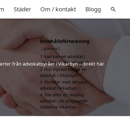
m
Städer
Om / kontakt
Blogg
Innehållsförteckning
gömma
1
Vad kan en advokat i
Vikarbyn hjälpa till med?
erter från advokatbyråer i Vikarbyn – direkt här.
2
Hur mycket kostar en
advokat i Vikarbyn?
3
Fördelar med att välja
advokat i Vikarbyn
4
Sök efter en skicklig
advokat i de omgivande
städerna Vikarbyn