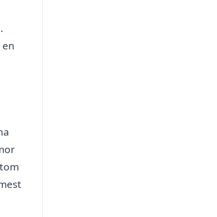
.
 en
na
rmor
utom
 mest