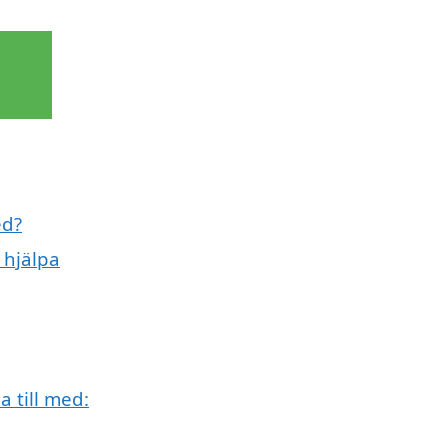
ed?
 hjälpa
 till med: