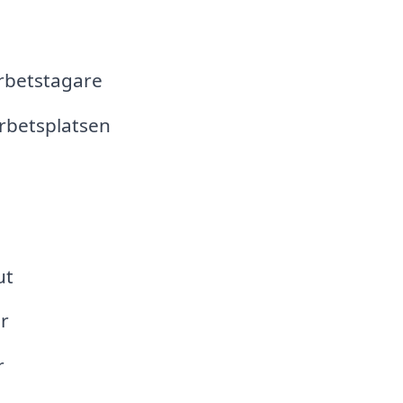
arbetstagare
rbetsplatsen
ut
er
r