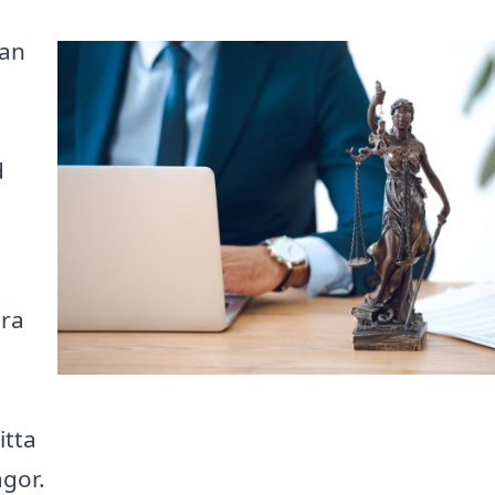
kan
d
ära
itta
ågor.