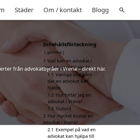
m
Städer
Om / kontakt
Blogg
Innehållsförteckning
gömma
1
Vad kan en advokat i
Vrena hjälpa till med?
erter från advokatbyråer i Vrena – direkt här.
1.1
Vanliga områden
där en advokat kan
hjälpa
1.2
Hur hittar jag en
advokat i Vrena?
1.3
Slutord
2
Hur mycket kostar en
advokat i Vrena?
2.1
Exempel på vad en
advokat kan hjälpa till