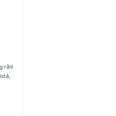
ig råd
stå,