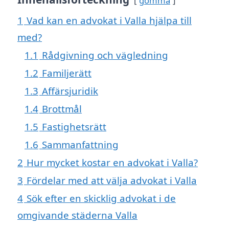
gömma
1
Vad kan en advokat i Valla hjälpa till
med?
1.1
Rådgivning och vägledning
1.2
Familjerätt
1.3
Affärsjuridik
1.4
Brottmål
1.5
Fastighetsrätt
1.6
Sammanfattning
2
Hur mycket kostar en advokat i Valla?
3
Fördelar med att välja advokat i Valla
4
Sök efter en skicklig advokat i de
omgivande städerna Valla