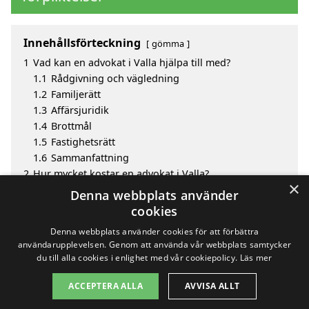
Innehållsförteckning
gömma
1
Vad kan en advokat i Valla hjälpa till med?
1.1
Rådgivning och vägledning
1.2
Familjerätt
1.3
Affärsjuridik
1.4
Brottmål
1.5
Fastighetsrätt
1.6
Sammanfattning
2
Hur mycket kostar en advokat i Valla?
×
3
Fördelar med att välja advokat i Valla
Denna webbplats använder
4
Sök efter en skicklig advokat i de omgivande
cookies
städerna Valla
Denna webbplats använder cookies för att förbättra
användarupplevelsen. Genom att använda vår webbplats samtycker
du till alla cookies i enlighet med vår cookiepolicy.
Läs mer
Copyright 2026 - Pilanto Aps
ACCEPTERA ALLA
AVVISA ALLT
Hem
Om / kontakt
Blogg
Webbplatskarta
Villkor