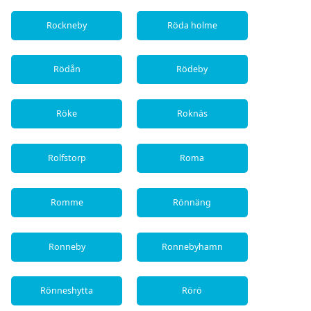
Rockneby
Röda holme
Rödån
Rödeby
Röke
Roknäs
Rolfstorp
Roma
Romme
Rönnäng
Ronneby
Ronnebyhamn
Rönneshytta
Rörö