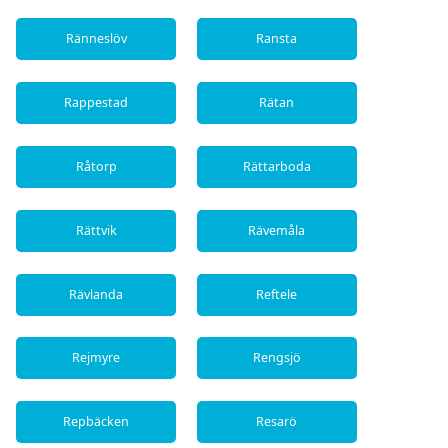
Ränneslöv
Ransta
Rappestad
Rätan
Råtorp
Rättarboda
Rättvik
Rävemåla
Rävlanda
Reftele
Rejmyre
Rengsjö
Repbäcken
Resarö